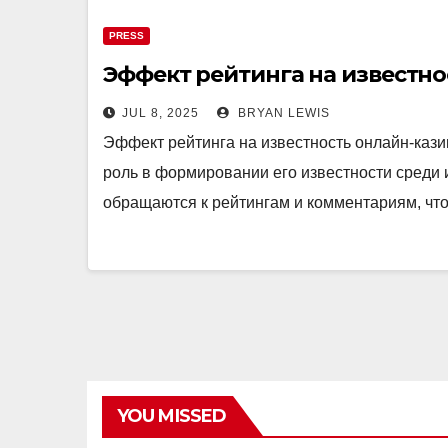
PRESS
Эффект рейтинга на известно
JUL 8, 2025
BRYAN LEWIS
Эффект рейтинга на известность онлайн-каз
роль в формировании его известности среди 
обращаются к рейтингам и комментариям, ч
YOU MISSED