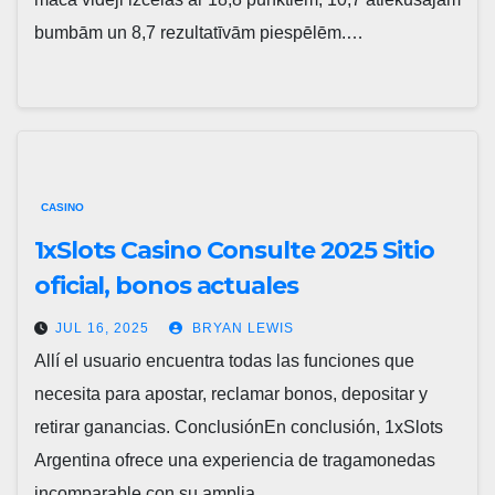
bumbām un 8,7 rezultatīvām piespēlēm.…
CASINO
1xSlots Casino Consulte 2025 Sitio
oficial, bonos actuales
JUL 16, 2025
BRYAN LEWIS
Allí el usuario encuentra todas las funciones que
necesita para apostar, reclamar bonos, depositar y
retirar ganancias. ConclusiónEn conclusión, 1xSlots
Argentina ofrece una experiencia de tragamonedas
incomparable con su amplia…