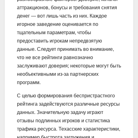
аттракционов, бонусы и требования снятия
денег — вот лишь часть из них. Каждое
игорное заведение оценивается по
тщательным параметрам, чтобы
предоставить игрокам непредвзятую
данные. Следует принимать во внимание,
что не все рейтинги равнозначно
заслуживают доверия; некоторые могут быть
необъективными из-за партнерских
программ.
С целью формирования беспристрастного
рейтинга задействуются различные ресурсы
данных. Значительную задачу играют
отзывы подлинных игроков и статистика
трафика ресурса. Техасские характеристики,
например быстрота загружения и