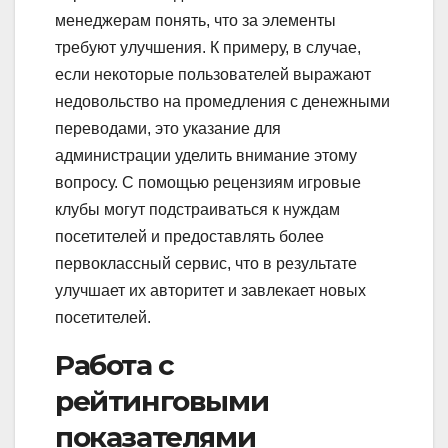
менеджерам понять, что за элементы
требуют улучшения. К примеру, в случае,
если некоторые пользователей выражают
недовольство на промедления с денежными
переводами, это указание для
администрации уделить внимание этому
вопросу. С помощью рецензиям игровые
клубы могут подстраиваться к нуждам
посетителей и предоставлять более
первоклассный сервис, что в результате
улучшает их авторитет и завлекает новых
посетителей.
Работа с
рейтинговыми
показателями