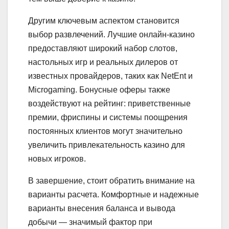
Другим ключевым аспектом становится
выбор развлечений. Лучшие онлайн-казино
предоставляют широкий набор слотов,
настольных игр и реальных дилеров от
известных провайдеров, таких как NetEnt и
Microgaming. Бонусные оферы также
воздействуют на рейтинг: приветственные
премии, фриспины и системы поощрения
постоянных клиентов могут значительно
увеличить привлекательность казино для
новых игроков.
В завершение, стоит обратить внимание на
варианты расчета. Комфортные и надежные
варианты внесения баланса и вывода
добычи — значимый фактор при