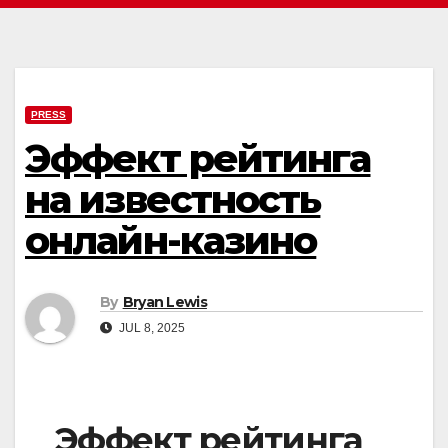
PRESS
Эффект рейтинга
на известность
онлайн-казино
By
Bryan Lewis
JUL 8, 2025
Эффект рейтинга