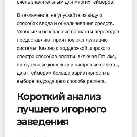
очень значительным для многих геймеров.
В заключение, не упускайте из виду о
способах ввода и обналичивания средств.
Удобные и безопасные варианты переводов
предоставляют приятное эксплуатацию
системы. Казино с поддержкой широкого
спектра способов оплаты, включая Гет Икс,
виртуальные кошельки и цифровые валюты,
дают геймерам больше вариативности в
выборе подходящего способа расчета.
Короткий анализ
лучшего игорного
заведения