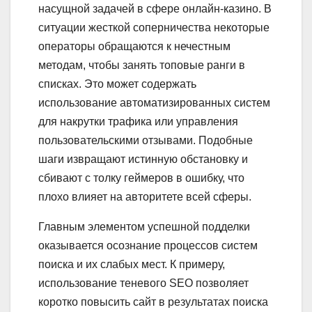
насущной задачей в сфере онлайн-казино. В
ситуации жесткой соперничества некоторые
операторы обращаются к нечестным
методам, чтобы занять топовые ранги в
списках. Это может содержать
использование автоматизированных систем
для накрутки трафика или управления
пользовательскими отзывами. Подобные
шаги извращают истинную обстановку и
сбивают с толку геймеров в ошибку, что
плохо влияет на авторитете всей сферы.
Главным элементом успешной подделки
оказывается осознание процессов систем
поиска и их слабых мест. К примеру,
использование теневого SEO позволяет
коротко повысить сайт в результатах поиска