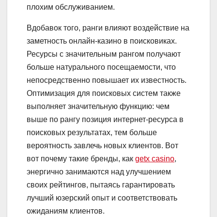
плохим обслуживанием.
Вдобавок того, ранги влияют воздействие на
заметность онлайн-казино в поисковиках.
Ресурсы с значительным рангом получают
больше натурального посещаемости, что
непосредственно повышает их известность.
Оптимизация для поисковых систем также
выполняет значительную функцию: чем
выше по рангу позиция интернет-ресурса в
поисковых результатах, тем больше
вероятность завлечь новых клиентов. Вот
вот почему такие бренды, как
getx casino
,
энергично занимаются над улучшением
своих рейтингов, пытаясь гарантировать
лучший юзерский опыт и соответствовать
ожиданиям клиентов.