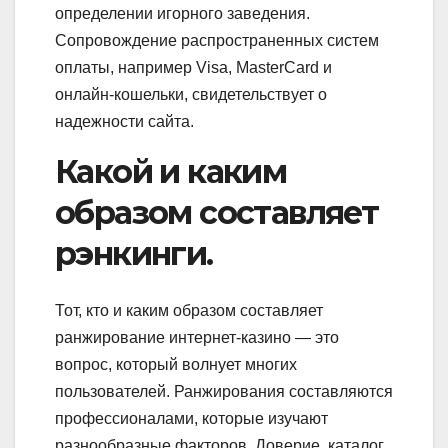
определении игорного заведения.
Сопровождение распространенных систем
оплаты, например Visa, MasterCard и
онлайн-кошельки, свидетельствует о
надежности сайта.
Какой и каким
образом составляет
рэнкинги.
Тот, кто и каким образом составляет
ранжирование интернет-казино — это
вопрос, который волнует многих
пользователей. Ранжирования составляются
профессионалами, которые изучают
разнообразные факторов. Доверие, каталог