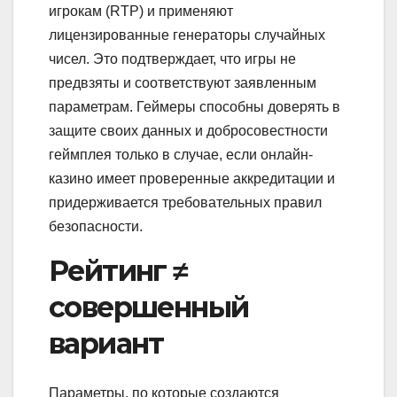
игрокам (RTP) и применяют
лицензированные генераторы случайных
чисел. Это подтверждает, что игры не
предвзяты и соответствуют заявленным
параметрам. Геймеры способны доверять в
защите своих данных и добросовестности
геймплея только в случае, если онлайн-
казино имеет проверенные аккредитации и
придерживается требовательных правил
безопасности.
Рейтинг ≠
совершенный
вариант
Параметры, по которые создаются