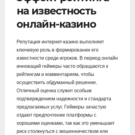
на известность
онлайн-казино
Репутация интернет-казино выполняет
ключевую роль в формировании его
известности среди игроков. В период онлайн
инноваций геймеры часто обращаются к
рейтингам и комментариям, чтобы
осуществить обдуманный решение.
Отличный оценка служит особым
подтверждением надежности и стандарта
предлагаемых услуг. Геймеры зачастую
отдают предпочтение платформы с
хорошими оценками, так как это уменьшает
риск столкнуться с мошенничеством или