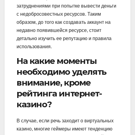
затруднениями при попытке вывести деньги
с недобросовестных ресурсов. Таким
образом, до того как создавать аккаунт на
недавно появившейся ресурсе, стоит
детально изучить ее репутацию и правила
использования.
На какие моменты
необходимо уделять
внимание, кроме
рейтинга интернет-
казино?
В случае, если речь заходит о виртуальных
казино, многие геймеры имеют тенденцию