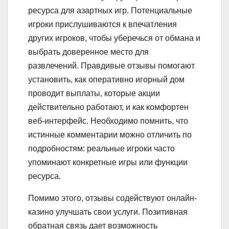
ресурса для азартных игр. Потенциальные
игроки прислушиваются к впечатления
других игроков, чтобы уберечься от обмана и
выбрать доверенное место для
развлечений. Правдивые отзывы помогают
установить, как оперативно игорный дом
проводит выплаты, которые акции
действительно работают, и как комфортен
веб-интерфейс. Необходимо помнить, что
истинные комментарии можно отличить по
подробностям: реальные игроки часто
упоминают конкретные игры или функции
ресурса.
Помимо этого, отзывы содействуют онлайн-
казино улучшать свои услуги. Позитивная
обратная связь дает возможность