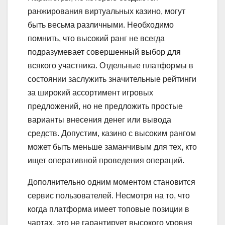
ранжирования виртуальных казино, могут
быть весьма различными. Необходимо
помнить, что высокий ранг не всегда
подразумевает совершенный выбор для
всякого участника. Отдельные платформы в
состоянии заслужить значительные рейтинги
за широкий ассортимент игровых
предложений, но не предложить простые
варианты внесения денег или вывода
средств. Допустим, казино с высоким рангом
может быть меньше заманчивым для тех, кто
ищет оперативной проведения операций.
Дополнительно одним моментом становится
сервис пользователей. Несмотря на то, что
когда платформа имеет топовые позиции в
чартах, это не гарантирует высокого уровня