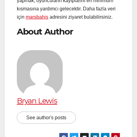
yapmak, oyuncuların kayıplarını en minimum
kısmasına yardımcı gelecektir. Daha fazla veri
için
marsbahis
adresini ziyaret bulabilirsiniz.
About Author
Bryan Lewis
See author's posts