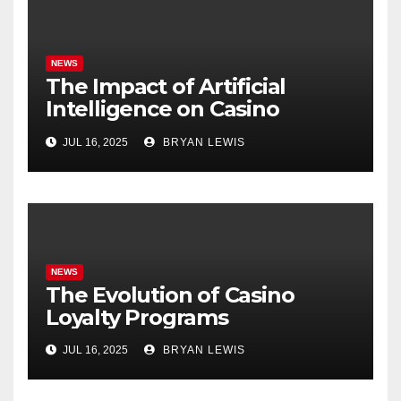
NEWS
The Impact of Artificial
Intelligence on Casino
Operations
JUL 16, 2025
BRYAN LEWIS
NEWS
The Evolution of Casino
Loyalty Programs
JUL 16, 2025
BRYAN LEWIS