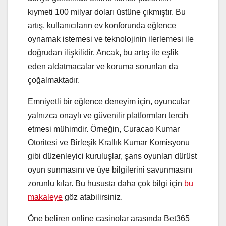
kıymeti 100 milyar doları üstüne çıkmıştır. Bu
artış, kullanıcıların ev konforunda eğlence
oynamak istemesi ve teknolojinin ilerlemesi ile
doğrudan ilişkilidir. Ancak, bu artış ile eşlik
eden aldatmacalar ve koruma sorunları da
çoğalmaktadır.
Emniyetli bir eğlence deneyim için, oyuncular
yalnızca onaylı ve güvenilir platformları tercih
etmesi mühimdir. Örneğin, Curacao Kumar
Otoritesi ve Birleşik Krallık Kumar Komisyonu
gibi düzenleyici kuruluşlar, şans oyunları dürüst
oyun sunmasını ve üye bilgilerini savunmasını
zorunlu kılar. Bu hususta daha çok bilgi için
bu
makaleye
göz atabilirsiniz.
Öne beliren online casinolar arasında Bet365