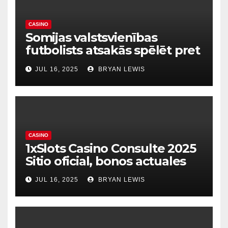
CASINO
Somijas valstsvienības
futbolists atsakās spēlēt pret
dzimto Kosovu Raksts
JUL 16, 2025
BRYAN LEWIS
CASINO
1xSlots Casino Consulte 2025
Sitio oficial, bonos actuales
JUL 16, 2025
BRYAN LEWIS