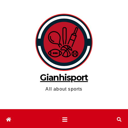
Skip
to
content
Gianhisport
All about sports