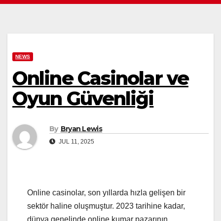
NEWS
Online Casinolar ve
Oyun Güvenliği
By
Bryan Lewis
JUL 11, 2025
Online casinolar, son yıllarda hızla gelişen bir
sektör haline oluşmuştur. 2023 tarihine kadar,
dünya genelinde online kumar pazarının