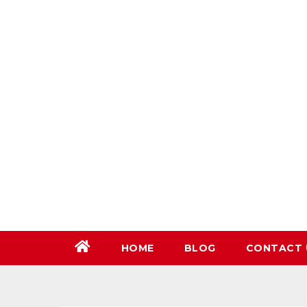
Skip
to
content
HOME
BLOG
CONTACT 