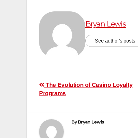
Bryan Lewis
See author's posts
Post
The Evolution of Casino Loyalty
Programs
navigation
By
Bryan Lewis