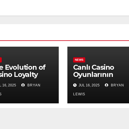
S
NEWS
e Evolution of
Canlı Casino
ino Loyalty
Oyunlarının
ograms
Yükselişi ve
 16, 2025
BRYAN
JUL 16, 2025
BRYAN
Avantajları
S
LEWIS