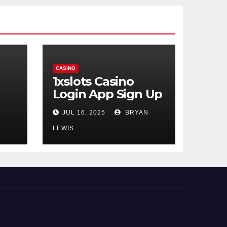
CASINO
1xslots Casino
Login App Sign Up
JUL 16, 2025
BRYAN
LEWIS