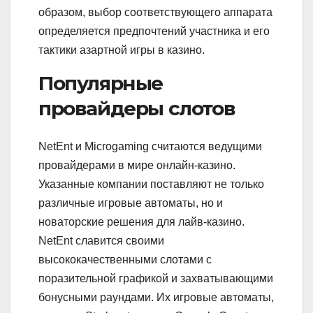
образом, выбор соответствующего аппарата
определяется предпочтений участника и его
тактики азартной игры в казино.
Популярные
провайдеры слотов
NetEnt и Microgaming считаются ведущими
провайдерами в мире онлайн-казино.
Указанные компании поставляют не только
различные игровые автоматы, но и
новаторские решения для лайв-казино.
NetEnt славится своими
высококачественными слотами с
поразительной графикой и захватывающими
бонусными раундами. Их игровые автоматы,