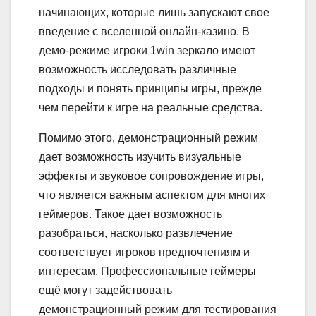
начинающих, которые лишь запускают свое
введение с вселенной онлайн-казино. В
демо-режиме игроки 1win зеркало имеют
возможность исследовать различные
подходы и понять принципы игры, прежде
чем перейти к игре на реальные средства.
Помимо этого, демонстрационный режим
дает возможность изучить визуальные
эффекты и звуковое сопровождение игры,
что является важным аспектом для многих
геймеров. Такое дает возможность
разобраться, насколько развлечение
соответствует игроков предпочтениям и
интересам. Профессиональные геймеры
ещё могут задействовать
демонстрационный режим для тестирования