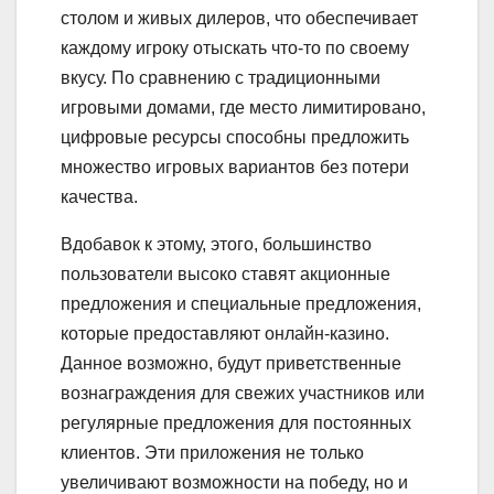
столом и живых дилеров, что обеспечивает
каждому игроку отыскать что-то по своему
вкусу. По сравнению с традиционными
игровыми домами, где место лимитировано,
цифровые ресурсы способны предложить
множество игровых вариантов без потери
качества.
Вдобавок к этому, этого, большинство
пользователи высоко ставят акционные
предложения и специальные предложения,
которые предоставляют онлайн-казино.
Данное возможно, будут приветственные
вознаграждения для свежих участников или
регулярные предложения для постоянных
клиентов. Эти приложения не только
увеличивают возможности на победу, но и