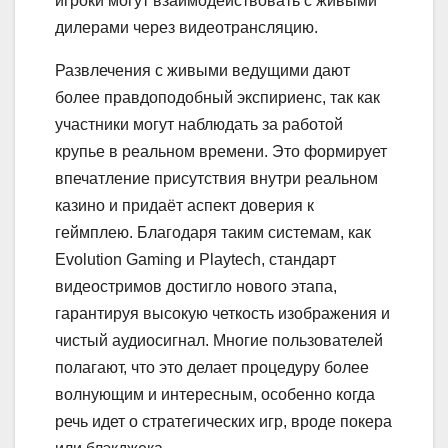
игроки могут взаимодействовать с живыми
дилерами через видеотрансляцию.
Развлечения с живыми ведущими дают
более правдоподобный экспириенс, так как
участники могут наблюдать за работой
крупье в реальном времени. Это формирует
впечатление присутствия внутри реальном
казино и придаёт аспект доверия к
геймплею. Благодаря таким системам, как
Evolution Gaming и Playtech, стандарт
видеостримов достигло нового этапа,
гарантируя высокую четкость изображения и
чистый аудиосигнал. Многие пользователей
полагают, что это делает процедуру более
волнующим и интересным, особенно когда
речь идет о стратегических игр, вроде покера