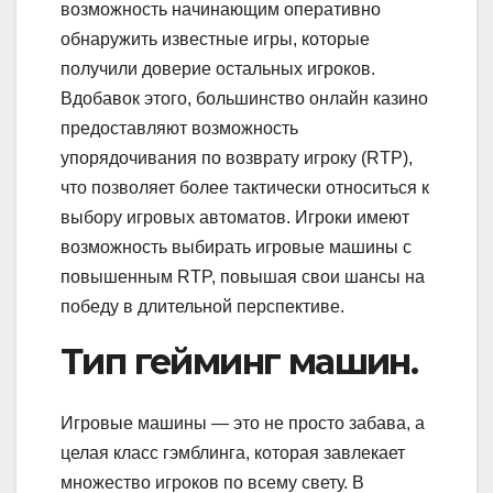
возможность начинающим оперативно
обнаружить известные игры, которые
получили доверие остальных игроков.
Вдобавок этого, большинство онлайн казино
предоставляют возможность
упорядочивания по возврату игроку (RTP),
что позволяет более тактически относиться к
выбору игровых автоматов. Игроки имеют
возможность выбирать игровые машины с
повышенным RTP, повышая свои шансы на
победу в длительной перспективе.
Тип гейминг машин.
Игровые машины — это не просто забава, а
целая класс гэмблинга, которая завлекает
множество игроков по всему свету. В