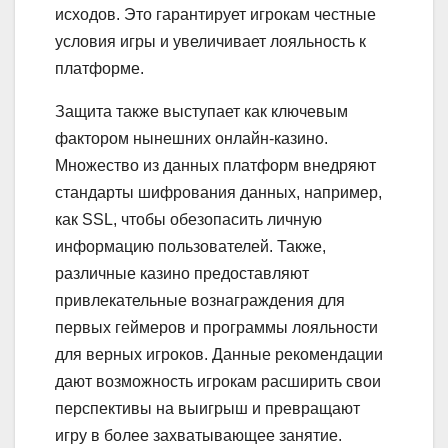
исходов. Это гарантирует игрокам честные
условия игры и увеличивает лояльность к
платформе.
Защита также выступает как ключевым
фактором нынешних онлайн-казино.
Множество из данных платформ внедряют
стандарты шифрования данных, например,
как SSL, чтобы обезопасить личную
информацию пользователей. Также,
различные казино предоставляют
привлекательные вознаграждения для
первых геймеров и программы лояльности
для верных игроков. Данные рекомендации
дают возможность игрокам расширить свои
перспективы на выигрыш и превращают
игру в более захватывающее занятие.