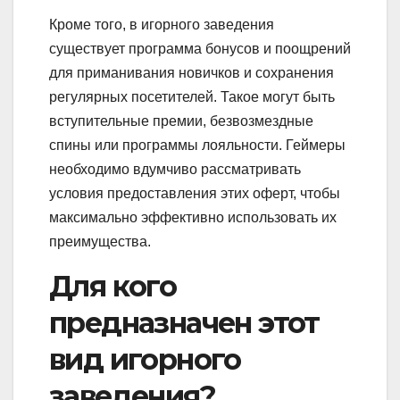
Кроме того, в игорного заведения
существует программа бонусов и поощрений
для приманивания новичков и сохранения
регулярных посетителей. Такое могут быть
вступительные премии, безвозмездные
спины или программы лояльности. Геймеры
необходимо вдумчиво рассматривать
условия предоставления этих оферт, чтобы
максимально эффективно использовать их
преимущества.
Для кого
предназначен этот
вид игорного
заведения?