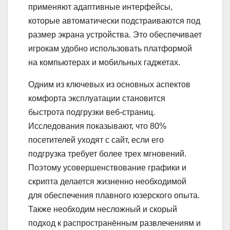
применяют адаптивные интерфейсы,
которые автоматически подстраиваются под
размер экрана устройства. Это обеспечивает
игрокам удобно использовать платформой
на компьютерах и мобильных гаджетах.
Одним из ключевых из основных аспектов
комфорта эксплуатации становится
быстрота подгрузки веб-страниц.
Исследования показывают, что 80%
посетителей уходят с сайт, если его
подгрузка требует более трех мгновений.
Поэтому усовершенствование графики и
скрипта делается жизненно необходимой
для обеспечения плавного юзерского опыта.
Также необходим несложный и скорый
подход к распространённым развлечениям и