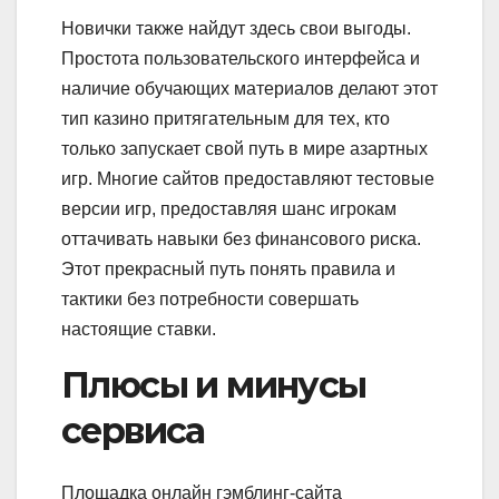
Новички также найдут здесь свои выгоды.
Простота пользовательского интерфейса и
наличие обучающих материалов делают этот
тип казино притягательным для тех, кто
только запускает свой путь в мире азартных
игр. Многие сайтов предоставляют тестовые
версии игр, предоставляя шанс игрокам
оттачивать навыки без финансового риска.
Этот прекрасный путь понять правила и
тактики без потребности совершать
настоящие ставки.
Плюсы и минусы
сервиса
Площадка онлайн гэмблинг-сайта