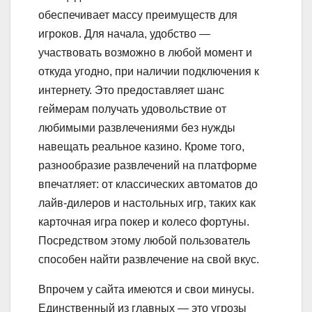
обеспечивает массу преимуществ для
игроков. Для начала, удобство —
участвовать возможно в любой момент и
откуда угодно, при наличии подключения к
интернету. Это предоставляет шанс
геймерам получать удовольствие от
любимыми развлечениями без нужды
навещать реальное казино. Кроме того,
разнообразие развлечений на платформе
впечатляет: от классических автоматов до
лайв-дилеров и настольных игр, таких как
карточная игра покер и колесо фортуны.
Посредством этому любой пользователь
способен найти развлечение на свой вкус.
Впрочем у сайта имеются и свои минусы.
Единственный из главных — это угрозы