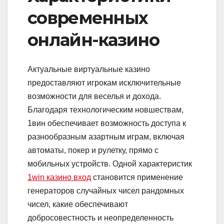
современных
онлайн-казино
Актуальные виртуальные казино
предоставляют игрокам исключительные
возможности для веселья и дохода.
Благодаря технологическим новшествам,
1вин обеспечивает возможность доступа к
разнообразным азартным играм, включая
автоматы, покер и рулетку, прямо с
мобильных устройств. Одной характеристик
1win казино вход
становится применение
генераторов случайных чисел рандомных
чисел, какие обеспечивают
добросовестность и неопределенность