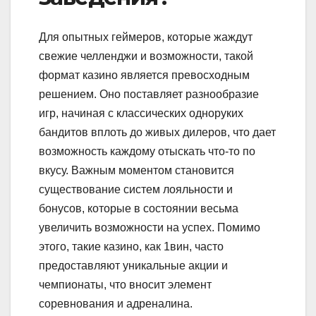
Для опытных геймеров, которые жаждут
свежие челленджи и возможности, такой
формат казино является превосходным
решением. Оно поставляет разнообразие
игр, начиная с классических одноруких
бандитов вплоть до живых дилеров, что дает
возможность каждому отыскать что-то по
вкусу. Важным моментом становится
существование систем лояльности и
бонусов, которые в состоянии весьма
увеличить возможности на успех. Помимо
этого, такие казино, как 1вин, часто
предоставляют уникальные акции и
чемпионаты, что вносит элемент
соревнования и адреналина.