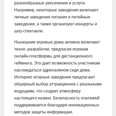
разнообразные увеселения и услуги.
Например, некоторые заведения включают
личные заведения питания и питейные
заведения, а также организуют концерты и
шоу-спектакли.
Нынешние игровые дома активно включают
техно- разработки, предлагая игрокам
онлайн-платформы для дистанционного
гейминга. Это дает возможность участникам
наслаждаться адреналином сидя дома.
Интернет игорные заведения предлагают
обширный выбор аттракционов с реальными
ведущими, что создает атмосферу
настоящего казино. Безопасность платежей
поддерживается благодаря инновационных
методов защиты информации.