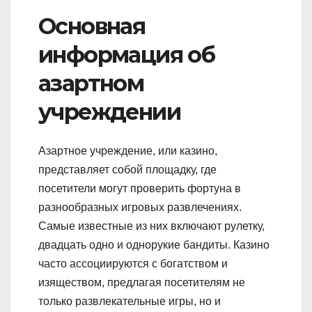
Основная
информация об
азартном
учреждении
Азартное учреждение, или казино,
представляет собой площадку, где
посетители могут проверить фортуна в
разнообразных игровых развлечениях.
Самые известные из них включают рулетку,
двадцать одно и однорукие бандиты. Казино
часто ассоциируются с богатством и
изяществом, предлагая посетителям не
только развлекательные игры, но и