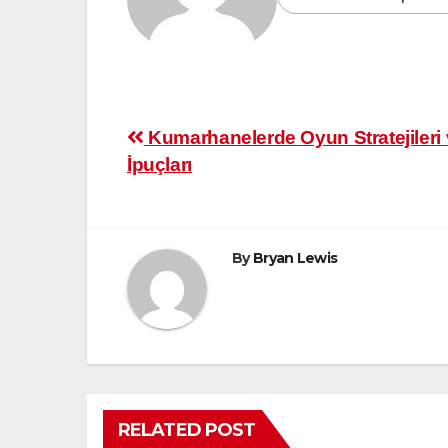
Post
Kumarhanelerde Oyun Stratejileri
İpuçları
navigation
By
Bryan Lewis
RELATED POST