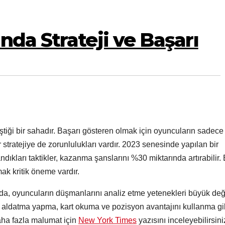
nda Strateji ve Başarı
eştiği bir sahadır. Başarı gösteren olmak için oyuncuların sadece
 stratejiye de zorunlulukları vardır. 2023 senesinde yapılan bir
ıkları taktikler, kazanma şanslarını %30 miktarında artırabilir.
ak kritik öneme vardır.
larda, oyuncuların düşmanlarını analiz etme yetenekleri büyük de
ın aldatma yapma, kart okuma ve pozisyon avantajını kullanma gi
daha fazla malumat için
New York Times
yazısını inceleyebilirsini