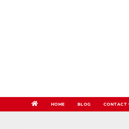
Skip
to
content
HOME
BLOG
CONTACT 