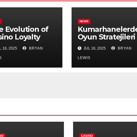
S
NEWS
e Evolution of
Kumarhanelerd
ino Loyalty
Oyun Stratejileri
ograms
ve Kazanma
 16, 2025
BRYAN
JUL 16, 2025
BRYAN
Taktikleri
S
LEWIS
NO
CASINO