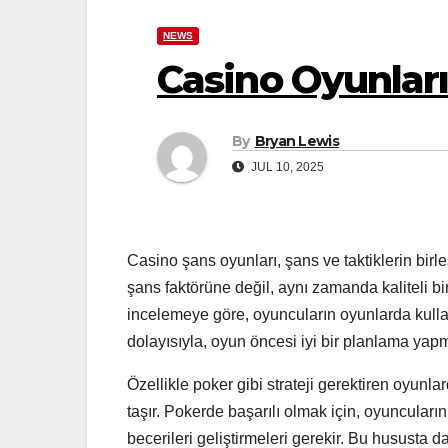
NEWS
Casino Oyunları
By
Bryan Lewis
JUL 10, 2025
Casino şans oyunları, şans ve taktiklerin birl
şans faktörüne değil, aynı zamanda kaliteli bir
incelemeye göre, oyuncuların oyunlarda kulland
dolayısıyla, oyun öncesi iyi bir planlama yapm
Özellikle poker gibi strateji gerektiren oyun
taşır. Pokerde başarılı olmak için, oyuncular
becerileri geliştirmeleri gerekir. Bu hususta 