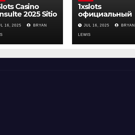
Slots Casino
1xslots
nsulte 2025 Sitio
официальный
cial, bonos
сайт вход и
L 16, 2025
BRYAN
JUL 16, 2025
BRYAN
tuales
регистрация
1хслотс
IS
LEWIS