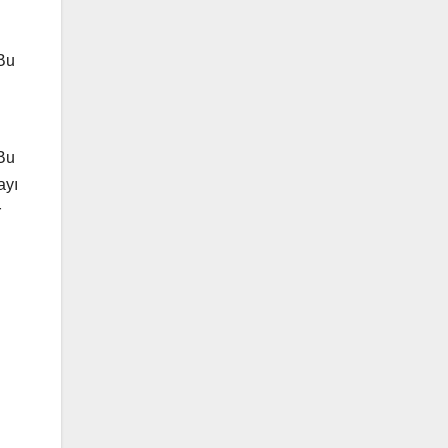
 Bu
 Bu
ayı
r