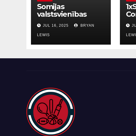
Somijas
1x
valstsvienības
Co
futbolists atsakās
ofi
JUL 16, 2025
BRYAN
JU
spēlēt pret dzimto
ac
Kosovu Raksts
LEWIS
LEW