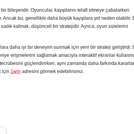
r bileşendir. Oyuncular, kayıplarını telafi etmeye çabalarken
r. Ancak bu, genellikle daha büyük kayıplara yol neden olabilir.
sadık kalmak, düşünceli bir stratejidir. Ayrıca, oyun sürelerini
ra daha iyi bir deneyim sunmak için yeni bir strateji geliştirdi.
eriye erişmelerini sağlamak amacıyla interaktif ekranlar kullanm
 tecrübesini güçlendirirken, aynı zamanda daha farkında kararla
 için
1win
adresini görmek edebilirsiniz.