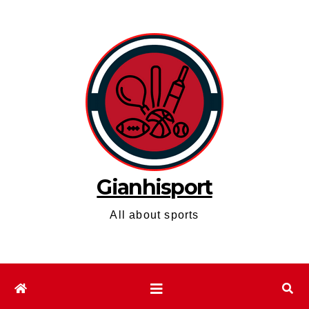
Skip
to
content
Gianhisport
All about sports