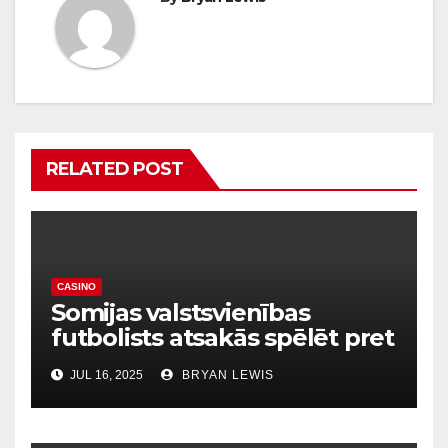
RELATED POST
CASINO
Somijas valstsvienības
futbolists atsakās spēlēt pret
dzimto Kosovu Raksts
JUL 16, 2025
BRYAN LEWIS