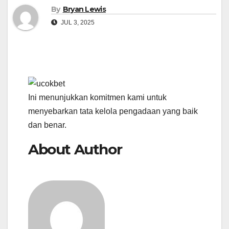
By
Bryan Lewis
JUL 3, 2025
Ini menunjukkan komitmen kami untuk
menyebarkan tata kelola pengadaan yang baik
dan benar.
About Author