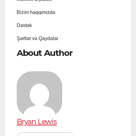
Bizim haqqımızda
Dəstək
Şərtlər və Qaydalar
About Author
Bryan Lewis