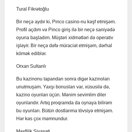
Tural Fikrətoğlu
Bir neçə aydır ki, Pinco casino-nu kəşf etmişəm.
Profil açdım və Pinco giriş ilə bir neçə saniyədə
oyuna başladım. Müştəri xidmətləri də operativ
işləyir. Bir neçə dəfə müraciət etmişəm, dərhal
kömək ediblər.
Orxan Sultanlı
Bu kazinonu tapandan sonra digər kazinoları
unutmuşam. Yaxşı bonusları var, xüsusilə də,
kazino oyunları üçün. Mənim sevimlim diler
oyunlarıdır. Artıq proqramda da oynaya bilirəm
bu oyunları. Bütün dostlarıma tövsiyə etmişəm.
Hər kəs çox məmnundur.
Məxfilik Siyasəti