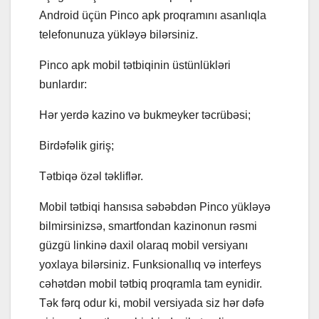
Android üçün Pinco apk proqramını asanlıqla
telefonunuza yükləyə bilərsiniz.
Pinco apk mobil tətbiqinin üstünlükləri
bunlardır:
Hər yerdə kazino və bukmeyker təcrübəsi;
Birdəfəlik giriş;
Tətbiqə özəl təkliflər.
Mobil tətbiqi hansısa səbəbdən Pinco yükləyə
bilmirsinizsə, smartfondan kazinonun rəsmi
güzgü linkinə daxil olaraq mobil versiyanı
yoxlaya bilərsiniz. Funksionallıq və interfeys
cəhətdən mobil tətbiq proqramla tam eynidir.
Tək fərq odur ki, mobil versiyada siz hər dəfə