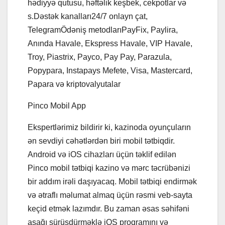
hədiyyə qutusu, həftəlik keşbek, cekpotlar və
s.Dəstək kanalları24/7 onlayn çat,
TelegramÖdəniş metodlarıPayFix, Paylira,
Anında Havale, Ekspress Havale, VIP Havale,
Troy, Piastrix, Payco, Pay Pay, Parazula,
Popypara, Instapays Mefete, Visa, Mastercard,
Papara və kriptovalyutalar
Pinco Mobil App
Ekspertlərimiz bildirir ki, kazinoda oyunçuların
ən sevdiyi cəhətlərdən biri mobil tətbiqdir.
Android və iOS cihazları üçün təklif edilən
Pinco mobil tətbiqi kazino və mərc təcrübənizi
bir addım irəli daşıyacaq. Mobil tətbiqi endirmək
və ətraflı məlumat almaq üçün rəsmi veb-sayta
keçid etmək lazımdır. Bu zaman əsas səhifəni
aşağı sürüşdürməklə iOS proqramını və