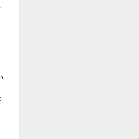
a
en,
0