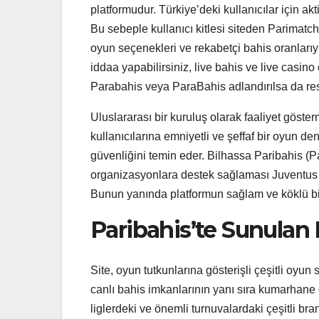
platformudur. Türkiye’deki kullanıcılar için ak
Bu sebeple kullanıcı kitlesi siteden Parimatc
oyun seçenekleri ve rekabetçi bahis oranlarıyl
iddaa yapabilirsiniz, live bahis ve live casino
Parabahis veya ParaBahis adlandırılsa da resm
Uluslararası bir kuruluş olarak faaliyet göste
kullanıcılarına emniyetli ve şeffaf bir oyun d
güvenliğini temin eder. Bilhassa Paribahis (
organizasyonlara destek sağlaması Juventus ve 
Bunun yanında platformun sağlam ve köklü bir 
Paribahis’te Sunulan
Site, oyun tutkunlarına gösterişli çeşitli oyu
canlı bahis imkanlarının yanı sıra kumarhane 
liglerdeki ve önemli turnuvalardaki çeşitli bra