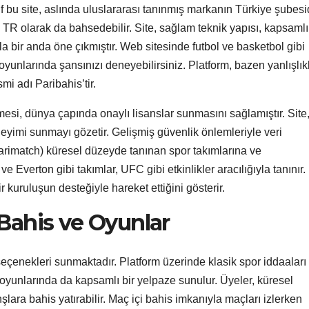
tif bu site, aslında uluslararası tanınmış markanın Türkiye şubesid
h TR olarak da bahsedebilir. Site, sağlam teknik yapısı, kapsamlı
a bir anda öne çıkmıştır. Web sitesinde futbol ve basketbol gibi
 oyunlarında şansınızı deneyebilirsiniz. Platform, bazen yanlışlık
i adı Paribahis’tir.
rmesi, dünya çapında onaylı lisanslar sunmasını sağlamıştır. Site
eneyimi sunmayı gözetir. Gelişmiş güvenlik önlemleriyle veri
Parimatch) küresel düzeyde tanınan spor takımlarına ve
Everton gibi takımlar, UFC gibi etkinlikler aracılığıyla tanınır.
kuruluşun desteğiyle hareket ettiğini gösterir.
 Bahis ve Oyunlar
n seçenekleri sunmaktadır. Platform üzerinde klasik spor iddaaları
oyunlarında da kapsamlı bir yelpaze sunulur. Üyeler, küresel
nşlara bahis yatırabilir. Maç içi bahis imkanıyla maçları izlerken