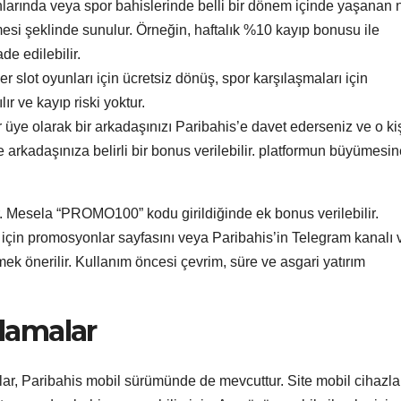
rında veya spor bahislerinde belli bir dönem içinde yaşanan 
lmesi şeklinde sunulur. Örneğin, haftalık %10 kayıp bonusu ile
de edilebilir.
 slot oyunları için ücretsiz dönüş, spor karşılaşmaları için
ır ve kayıp riski yoktur.
ye olarak bir arkadaşınızı Paribahis’e davet ederseniz ve o ki
 arkadaşınıza belirli bir bonus verilebilir. platformun büyümesi
ir. Mesela “PROMO100” kodu girildiğinde ek bonus verilebilir.
için promosyonlar sayfasını veya Paribahis’in Telegram kanalı 
mek önerilir. Kullanım öncesi çevrim, süre ve asgari yatırım
lamalar
r, Paribahis mobil sürümünde de mevcuttur. Site mobil cihazla