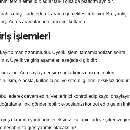
ni tercih etmelidir; adlar farklı olsa da platform aynıdır.
abahis giriş” ifade ederek arama gerçekleştirebiliyor. Bu, yanlış
giriş. Adres aramalarında tam ismi kullanın.
riş İşlemleri
ayıt olmanız zorunludur. Üyelik işlemi tamamlandıktan sonra
iniz. Üyelik ve giriş aşamaları aşağıdaki gibidir:
nkini açın. Ana sayfaya erişim sağladığınızdan emin olun.
İsim, e-posta, kullanıcı adı ve şifre bilgilerini eksiksiz doldur
ul ederek devam edin. Verilerinizi kontrol edip kaydı onaylayın
oğrulama linki gönderilebilir; e-postanızı kontrol edip gelen lin
iriş ekranına yönlendirileceksiniz. kullanıcı adı ve şifrenizi giri
zde hesabınıza giriş yapmış olacaksınız.