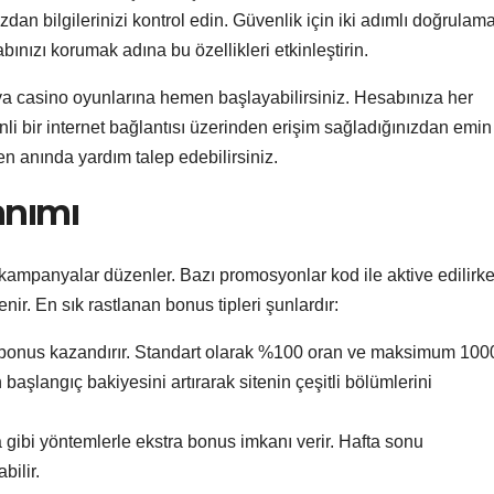
ızdan bilgilerinizi kontrol edin. Güvenlik için iki adımlı doğrulam
ınızı korumak adına bu özellikleri etkinleştirin.
a casino oyunlarına hemen başlayabilirsiniz. Hesabınıza her
li bir internet bağlantısı üzerinden erişim sağladığınızdan emin
en anında yardım talep edebilirsiniz.
anımı
ı kampanyalar düzenler. Bazı promosyonlar kod ile aktive edilirk
nir. En sık rastlanan bonus tipleri şunlardır:
ek bonus kazandırır. Standart olarak %100 oran ve maksimum 100
 başlangıç bakiyesini artırarak sitenin çeşitli bölümlerini
gibi yöntemlerle ekstra bonus imkanı verir. Hafta sonu
bilir.