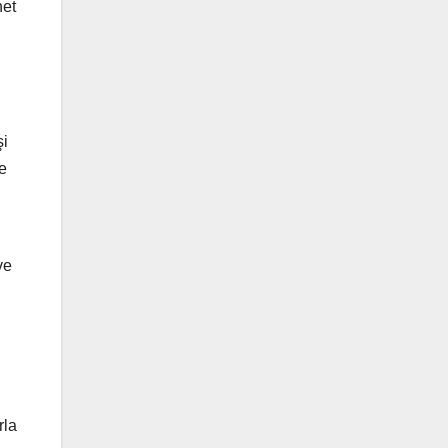
net
şi
ne
ve
rla