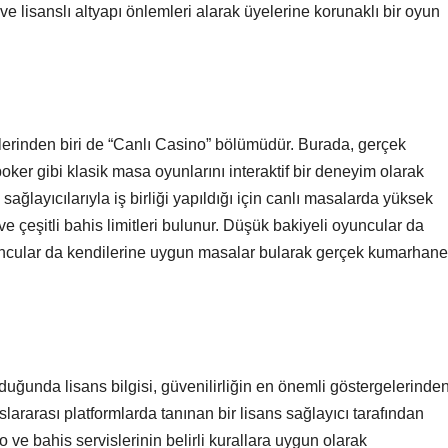
e lisanslı altyapı önlemleri alarak üyelerine korunaklı bir oyun
iklerinden biri de “Canlı Casino” bölümüdür. Burada, gerçek
poker gibi klasik masa oyunlarını interaktif bir deneyim olarak
ağlayıcılarıyla iş birliği yapıldığı için canlı masalarda yüksek
ve çeşitli bahis limitleri bulunur. Düşük bakiyeli oyuncular da
yuncular da kendilerine uygun masalar bularak gerçek kumarhane
duğunda lisans bilgisi, güvenilirliğin en önemli göstergelerinde
luslararası platformlarda tanınan bir lisans sağlayıcı tarafından
o ve bahis servislerinin belirli kurallara uygun olarak