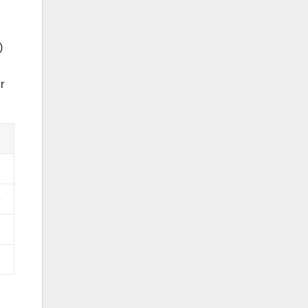
)
r
e