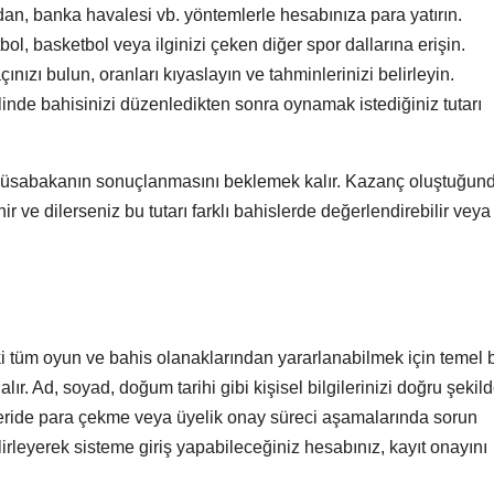
dan, banka havalesi vb. yöntemlerle hesabınıza para yatırın.
l, basketbol veya ilginizi çeken diğer spor dallarına erişin.
ınızı bulun, oranları kıyaslayın ve tahminlerinizi belirleyin.
inde bahisinizi düzenledikten sonra oynamak istediğiniz tutarı
 müsabakanın sonuçlanmasını beklemek kalır. Kazanç oluştuğun
 ve dilerseniz bu tutarı farklı bahislerde değerlendirebilir veya
 tüm oyun ve bahis olanaklarından yararlanabilmek için temel b
alır. Ad, soyad, doğum tarihi gibi kişisel bilgilerinizi doğru şekil
 ileride para çekme veya üyelik onay süreci aşamalarında sorun
belirleyerek sisteme giriş yapabileceğiniz hesabınız, kayıt onayını