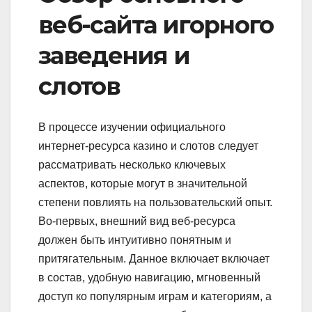
веб-сайта игорного
заведения и
слотов
В процессе изучении официального
интернет-ресурса казино и слотов следует
рассматривать несколько ключевых
аспектов, которые могут в значительной
степени повлиять на пользовательский опыт.
Во-первых, внешний вид веб-ресурса
должен быть интуитивно понятным и
притягательным. Данное включает включает
в состав, удобную навигацию, мгновенный
доступ ко популярным играм и категориям, а