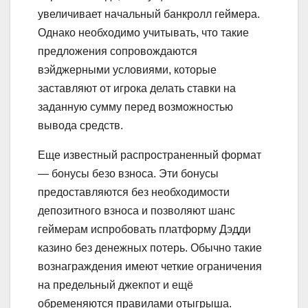
увеличивает начальный банкролл геймера.
Однако необходимо учитывать, что такие
предложения сопровождаются
вэйджерными условиями, которые
заставляют от игрока делать ставки на
заданную сумму перед возможностью
вывода средств.
Еще известный распространенный формат
— бонусы безо взноса. Эти бонусы
предоставляются без необходимости
депозитного взноса и позволяют шанс
геймерам испробовать платформу Дэдди
казино без денежных потерь. Обычно такие
вознаграждения имеют четкие ограничения
на предельный джекпот и ещё
обременяются правилами отыгрыша.