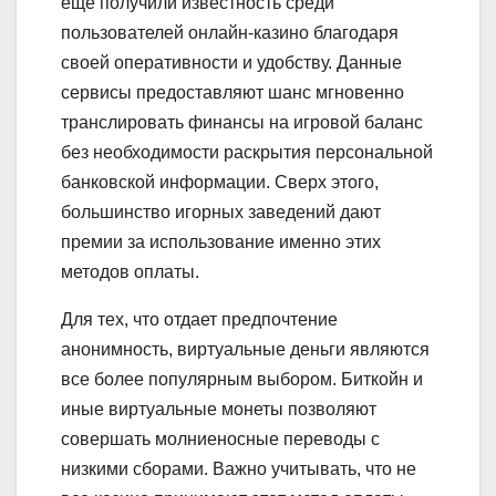
ещё получили известность среди
пользователей онлайн-казино благодаря
своей оперативности и удобству. Данные
сервисы предоставляют шанс мгновенно
транслировать финансы на игровой баланс
без необходимости раскрытия персональной
банковской информации. Сверх этого,
большинство игорных заведений дают
премии за использование именно этих
методов оплаты.
Для тех, что отдает предпочтение
анонимность, виртуальные деньги являются
все более популярным выбором. Биткойн и
иные виртуальные монеты позволяют
совершать молниеносные переводы с
низкими сборами. Важно учитывать, что не