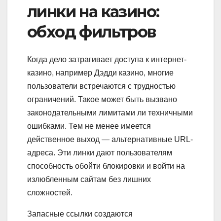
линки на казино:
обход фильтров
Когда дело затрагивает доступа к интернет-
казино, например Дэдди казино, многие
пользователи встречаются с трудностью
ограничений. Такое может быть вызвано
законодательными лимитами ли техничными
ошибками. Тем не менее имеется
действенное выход — альтернативные URL-
адреса. Эти линки дают пользователям
способность обойти блокировки и войти на
излюбленным сайтам без лишних
сложностей.
Запасные ссылки создаются