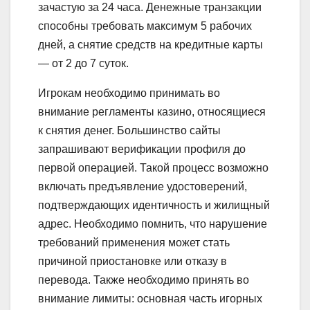
зачастую за 24 часа. Денежные транзакции
способны требовать максимум 5 рабочих
дней, а снятие средств на кредитные карты
— от 2 до 7 суток.
Игрокам необходимо принимать во
внимание регламенты казино, относящиеся
к снятия денег. Большинство сайты
запрашивают верификации профиля до
первой операцией. Такой процесс возможно
включать предъявление удостоверений,
подтверждающих идентичность и жилищный
адрес. Необходимо помнить, что нарушение
требований применения может стать
причиной приостановке или отказу в
перевода. Также необходимо принять во
внимание лимиты: основная часть игорных