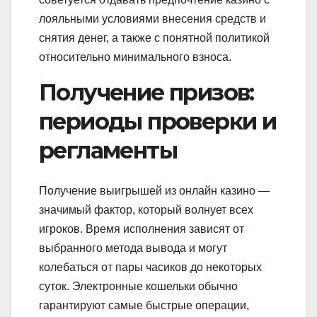
лояльными условиями внесения средств и
снятия денег, а также с понятной политикой
относительно минимального взноса.
Получение призов:
периоды проверки и
регламенты
Получение выигрышей из онлайн казино —
значимый фактор, который волнует всех
игроков. Время исполнения зависят от
выбранного метода вывода и могут
колебаться от пары часиков до некоторых
суток. Электронные кошельки обычно
гарантируют самые быстрые операции,