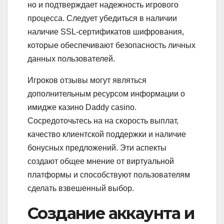
но и подтверждает надежность игрового
процесса. Следует убедиться в наличии
наличие SSL-сертификатов шифрования,
которые обеспечивают безопасность личных
данных пользователей.
Игроков отзывы могут являться
дополнительным ресурсом информации о
имидже казино Daddy casino.
Сосредоточьтесь на на скорость выплат,
качество клиентской поддержки и наличие
бонусных предложений. Эти аспекты
создают общее мнение от виртуальной
платформы и способствуют пользователям
сделать взвешенный выбор.
Создание аккаунта и