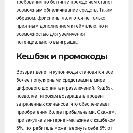
требования по беттингу, прежде чем станет
возможным обналичивание средств. Таким
образом, фриспины являются не только
приятным дополнением к геймплею, но и
возможностью для увеличения
потенциального выигрыша.
Кешбэк и промокоды
Возврат денег и купон-коды становятся все
более популярными средствами в мире
цифрового шопинга и развлечений. Кэшбэк
позволяет игрокам возвращать процент
затраченных финансов, что обеспечивает
приобретения более прибыльными. Скажем,
при закупке в интернет-магазине с кэшбеком
5%, потребитель может вернуть себе 5% от