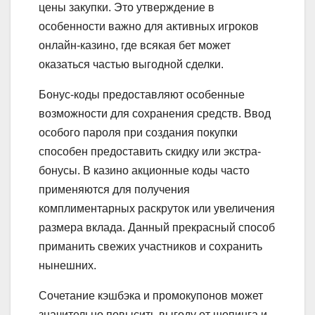
цены закупки. Это утверждение в
особенности важно для активных игроков
онлайн-казино, где всякая бет может
оказаться частью выгодной сделки.
Бонус-коды предоставляют особенные
возможности для сохранения средств. Ввод
особого пароля при создания покупки
способен предоставить скидку или экстра-
бонусы. В казино акционные коды часто
применяются для получения
комплиментарных раскруток или увеличения
размера вклада. Данный прекрасный способ
приманить свежих участников и сохранить
нынешних.
Сочетание кэшбэка и промокупонов может
значительно повысить выгоду от шопинга и