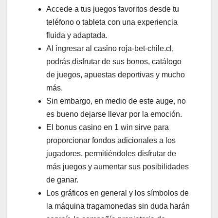
Accede a tus juegos favoritos desde tu
teléfono o tableta con una experiencia
fluida y adaptada.
Al ingresar al casino roja-bet-chile.cl,
podrás disfrutar de sus bonos, catálogo
de juegos, apuestas deportivas y mucho
más.
Sin embargo, en medio de este auge, no
es bueno dejarse llevar por la emoción.
El bonus casino en 1 win sirve para
proporcionar fondos adicionales a los
jugadores, permitiéndoles disfrutar de
más juegos y aumentar sus posibilidades
de ganar.
Los gráficos en general y los símbolos de
la máquina tragamonedas sin duda harán