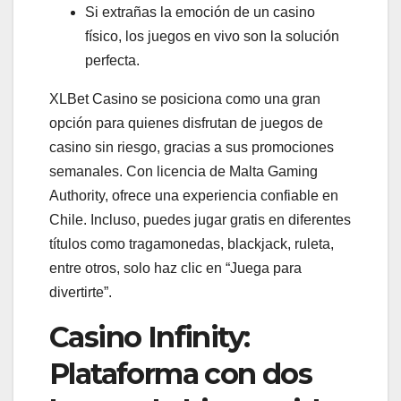
Si extrañas la emoción de un casino
físico, los juegos en vivo son la solución
perfecta.
XLBet Casino se posiciona como una gran
opción para quienes disfrutan de juegos de
casino sin riesgo, gracias a sus promociones
semanales. Con licencia de Malta Gaming
Authority, ofrece una experiencia confiable en
Chile. Incluso, puedes jugar gratis en diferentes
títulos como tragamonedas, blackjack, ruleta,
entre otros, solo haz clic en “Juega para
divertirte”.
Casino Infinity:
Plataforma con dos