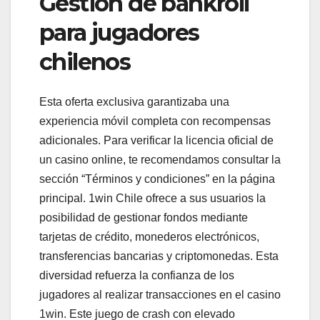
Gestión de bankroll
para jugadores
chilenos
Esta oferta exclusiva garantizaba una
experiencia móvil completa con recompensas
adicionales. Para verificar la licencia oficial de
un casino online, te recomendamos consultar la
sección “Términos y condiciones” en la página
principal. 1win Chile ofrece a sus usuarios la
posibilidad de gestionar fondos mediante
tarjetas de crédito, monederos electrónicos,
transferencias bancarias y criptomonedas. Esta
diversidad refuerza la confianza de los
jugadores al realizar transacciones en el casino
1win. Este juego de crash con elevado