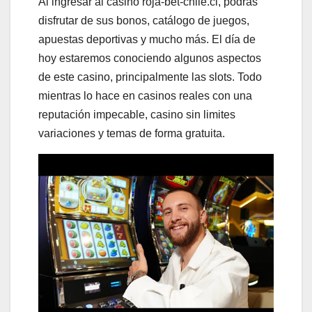
Al ingresar al casino roja-bet-chile.cl, podrás
disfrutar de sus bonos, catálogo de juegos,
apuestas deportivas y mucho más. El día de
hoy estaremos conociendo algunos aspectos
de este casino, principalmente las slots. Todo
mientras lo hace en casinos reales con una
reputación impecable, casino sin limites
variaciones y temas de forma gratuita.