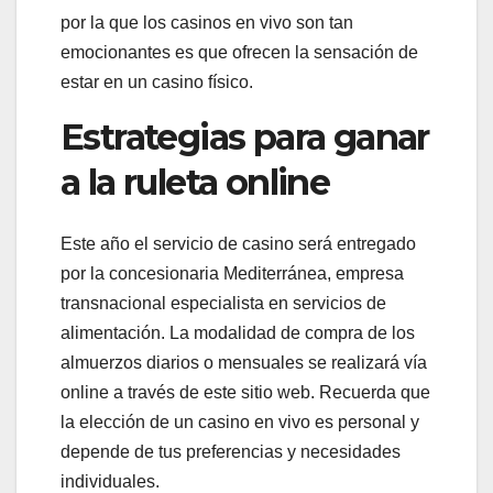
por la que los casinos en vivo son tan
emocionantes es que ofrecen la sensación de
estar en un casino físico.
Estrategias para ganar
a la ruleta online
Este año el servicio de casino será entregado
por la concesionaria Mediterránea, empresa
transnacional especialista en servicios de
alimentación. La modalidad de compra de los
almuerzos diarios o mensuales se realizará vía
online a través de este sitio web. Recuerda que
la elección de un casino en vivo es personal y
depende de tus preferencias y necesidades
individuales.