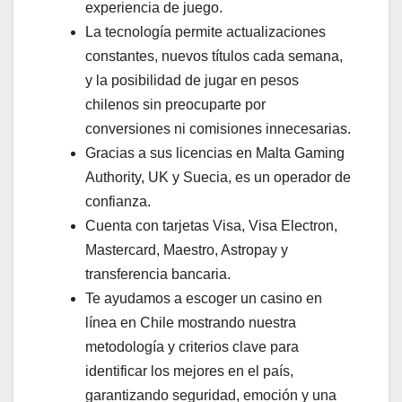
experiencia de juego.
La tecnología permite actualizaciones
constantes, nuevos títulos cada semana,
y la posibilidad de jugar en pesos
chilenos sin preocuparte por
conversiones ni comisiones innecesarias.
Gracias a sus licencias en Malta Gaming
Authority, UK y Suecia, es un operador de
confianza.
Cuenta con tarjetas Visa, Visa Electron,
Mastercard, Maestro, Astropay y
transferencia bancaria.
Te ayudamos a escoger un casino en
línea en Chile mostrando nuestra
metodología y criterios clave para
identificar los mejores en el país,
garantizando seguridad, emoción y una