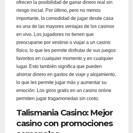
ofrecen la posibilidad de ganar dinero real sin
riesgo inicial. Por último, pero no menos
importante, la comodidad de jugar desde casa
es una de las mayores ventajas de los casinos
en vivo. Los jugadores no tienen que
preocuparse por vestirse o viajar a un casino
físico, lo que les permite disfrutar de sus juegos
favoritos en cualquier momento y en cualquier
lugar. Esto también significa que pueden
ahorrar dinero en gastos de viaje y alojamiento,
lo que les permite jugar más y aumentar su
emoción. Los giros gratis en un casino online
permiten jugar tragamonedas sin costo.
Talismania Casino: Mejor
casino con promociones