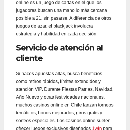
online es un juego de cartas en el que los
jugadores buscan una mano lo más cercana
posible a 21, sin pasarse. A diferencia de otros
juegos de azar, el blackjack involucra
estrategia y habilidad en cada decisión.
Servicio de atención al
cliente
Si haces apuestas altas, busca beneficios
como retiros rápidos, límites extendidos y
atención VIP. Durante Fiestas Patrias, Navidad,
Año Nuevo y otras festividades nacionales,
muchos casinos online en Chile lanzan torneos
temáticos, bonos mejorados, giros gratis y
sorteos especiales. Los casinos online suelen
ofrecer juegos exclusivos diseñados
1win
para