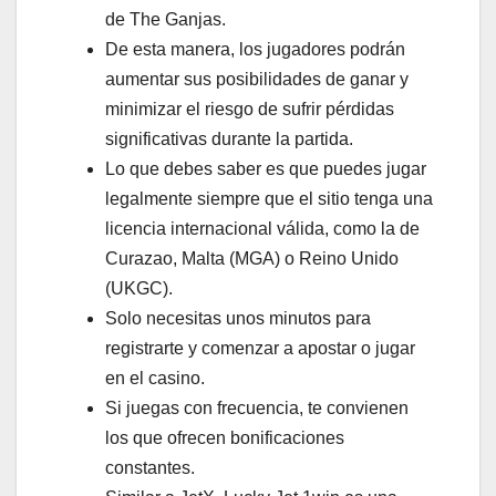
de The Ganjas.
De esta manera, los jugadores podrán
aumentar sus posibilidades de ganar y
minimizar el riesgo de sufrir pérdidas
significativas durante la partida.
Lo que debes saber es que puedes jugar
legalmente siempre que el sitio tenga una
licencia internacional válida, como la de
Curazao, Malta (MGA) o Reino Unido
(UKGC).
Solo necesitas unos minutos para
registrarte y comenzar a apostar o jugar
en el casino.
Si juegas con frecuencia, te convienen
los que ofrecen bonificaciones
constantes.