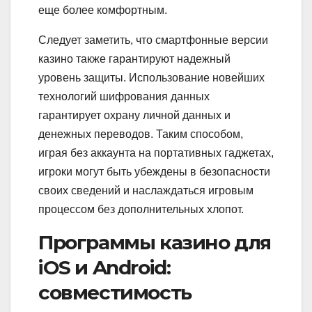
еще более комфортным.
Следует заметить, что смартфонные версии
казино также гарантируют надежный
уровень защиты. Использование новейших
технологий шифрования данных
гарантирует охрану личной данных и
денежных переводов. Таким способом,
играя без аккаунта на портативных гаджетах,
игроки могут быть убеждены в безопасности
своих сведений и наслаждаться игровым
процессом без дополнительных хлопот.
Программы казино для
iOS и Android:
совместимость