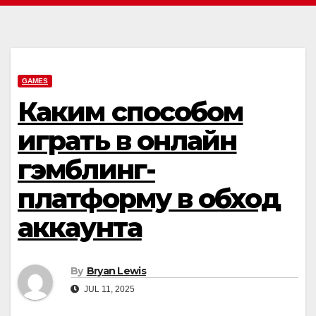
GAMES
Каким способом
играть в онлайн
гэмблинг-
платформу в обход
аккаунта
By
Bryan Lewis
JUL 11, 2025