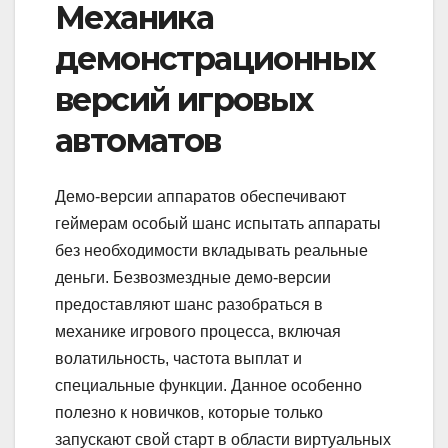
Механика
демонстрационных
версий игровых
автоматов
Демо-версии аппаратов обеспечивают
геймерам особый шанс испытать аппараты
без необходимости вкладывать реальные
деньги. Безвозмездные демо-версии
предоставляют шанс разобраться в
механике игрового процесса, включая
волатильность, частота выплат и
специальные функции. Данное особенно
полезно к новичков, которые только
запускают свой старт в области виртуальных