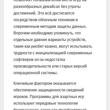
разнообразных девайсах без утраты
достижений. Это всё достигается
посредством облачным техникам и
современным методам защиты данных.
Впрочем необходимо упомянуть, что
отдельные давние варианты устройств,
такие как риобет казино, могут испытывать
трудности с инициализацией современных
софтверов из-за недостатка
производительности или старых версий
операционной системы.
Ключевым фактором оказывается
обеспечение защищенности сведений
игроков. Программы для азартных игр
используют передовые технологии
безопасности, такие как двухфакторная