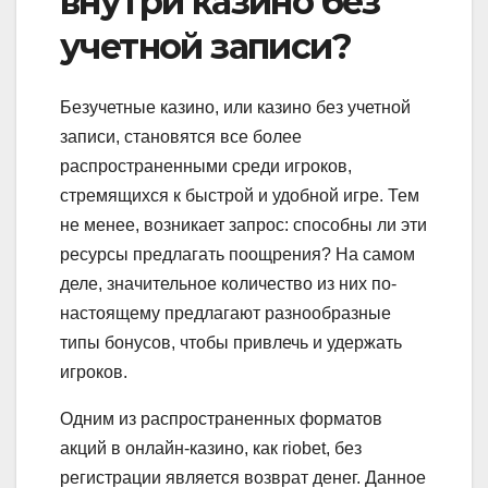
внутри казино без
учетной записи?
Безучетные казино, или казино без учетной
записи, становятся все более
распространенными среди игроков,
стремящихся к быстрой и удобной игре. Тем
не менее, возникает запрос: способны ли эти
ресурсы предлагать поощрения? На самом
деле, значительное количество из них по-
настоящему предлагают разнообразные
типы бонусов, чтобы привлечь и удержать
игроков.
Одним из распространенных форматов
акций в онлайн-казино, как riobet, без
регистрации является возврат денег. Данное