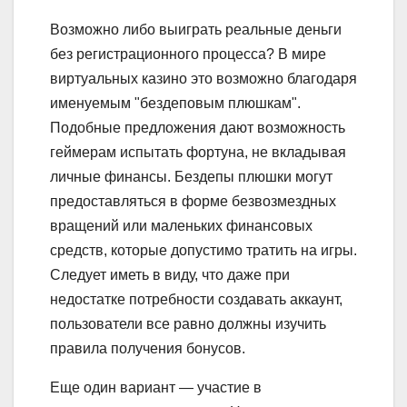
Возможно либо выиграть реальные деньги
без регистрационного процесса? В мире
виртуальных казино это возможно благодаря
именуемым "бездеповым плюшкам".
Подобные предложения дают возможность
геймерам испытать фортуна, не вкладывая
личные финансы. Бездепы плюшки могут
предоставляться в форме безвозмездных
вращений или маленьких финансовых
средств, которые допустимо тратить на игры.
Следует иметь в виду, что даже при
недостатке потребности создавать аккаунт,
пользователи все равно должны изучить
правила получения бонусов.
Еще один вариант — участие в