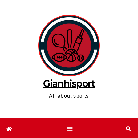
Skip
to
content
Gianhisport
All about sports