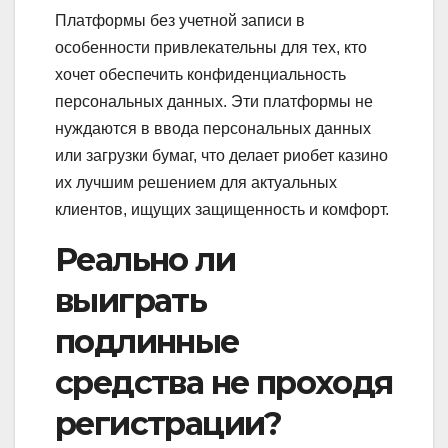
Платформы без учетной записи в
особенности привлекательны для тех, кто
хочет обеспечить конфиденциальность
персональных данных. Эти платформы не
нуждаются в ввода персональных данных
или загрузки бумаг, что делает риобет казино
их лучшим решением для актуальных
клиентов, ищущих защищенность и комфорт.
Реально ли
выиграть
подлинные
средства не проходя
регистрации?