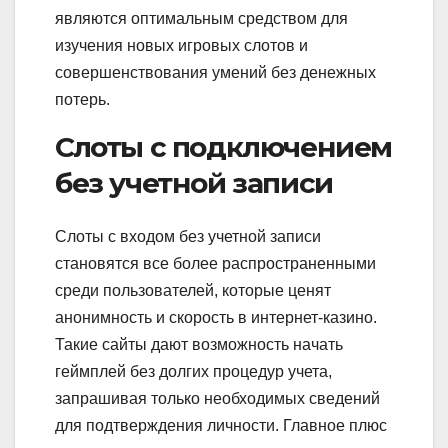
являются оптимальным средством для
изучения новых игровых слотов и
совершенствования умений без денежных
потерь.
Слоты с подключением
без учетной записи
Слоты с входом без учетной записи
становятся все более распространенными
среди пользователей, которые ценят
анонимность и скорость в интернет-казино.
Такие сайты дают возможность начать
геймплей без долгих процедур учета,
запрашивая только необходимых сведений
для подтверждения личности. Главное плюс