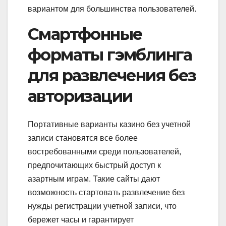
вариантом для большинства пользователей.
Смартфонные
форматы гэмблинга
для развлечения без
авторизации
Портативные варианты казино без учетной
записи становятся все более
востребованными среди пользователей,
предпочитающих быстрый доступ к
азартным играм. Такие сайты дают
возможность стартовать развлечение без
нужды регистрации учетной записи, что
бережет часы и гарантирует