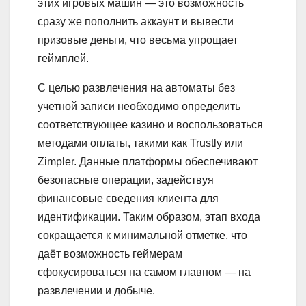
этих игровых машин — это возможность
сразу же пополнить аккаунт и вывести
призовые деньги, что весьма упрощает
геймплей.
С целью развлечения на автоматы без
учетной записи необходимо определить
соответствующее казино и воспользоваться
методами оплаты, такими как Trustly или
Zimpler. Данные платформы обеспечивают
безопасные операции, задействуя
финансовые сведения клиента для
идентификации. Таким образом, этап входа
сокращается к минимальной отметке, что
даёт возможность геймерам
сфокусироваться на самом главном — на
развлечении и добыче.