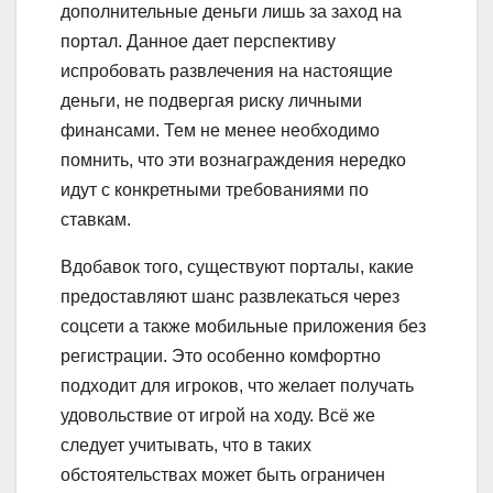
дополнительные деньги лишь за заход на
портал. Данное дает перспективу
испробовать развлечения на настоящие
деньги, не подвергая риску личными
финансами. Тем не менее необходимо
помнить, что эти вознаграждения нередко
идут с конкретными требованиями по
ставкам.
Вдобавок того, существуют порталы, какие
предоставляют шанс развлекаться через
соцсети а также мобильные приложения без
регистрации. Это особенно комфортно
подходит для игроков, что желает получать
удовольствие от игрой на ходу. Всё же
следует учитывать, что в таких
обстоятельствах может быть ограничен