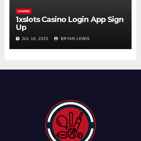
CASINO
1xslots Casino Login App Sign
Up
JUL 16, 2025
BRYAN LEWIS