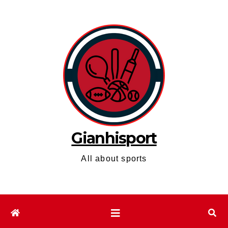
Skip
to
content
Gianhisport
All about sports