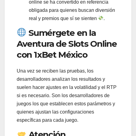
online se ha convertido en referencia
obligada para quienes buscan diversión
real y premios que sí se sienten
.
Sumérgete en la
Aventura de Slots Online
con 1xBet México
Una vez se reciben las pruebas, los
desarrolladores analizan los resultados y
suelen hacer ajustes en la volatilidad y el RTP
si es necesario. Son los desarrolladores de
juegos los que establecen estos parámetros y
quienes ajustan las configuraciones
específicas para cada juego.
Atención