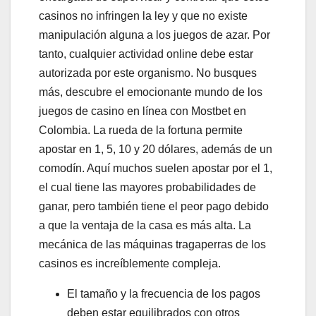
casinos no infringen la ley y que no existe
manipulación alguna a los juegos de azar. Por
tanto, cualquier actividad online debe estar
autorizada por este organismo. No busques
más, descubre el emocionante mundo de los
juegos de casino en línea con Mostbet en
Colombia. La rueda de la fortuna permite
apostar en 1, 5, 10 y 20 dólares, además de un
comodín. Aquí muchos suelen apostar por el 1,
el cual tiene las mayores probabilidades de
ganar, pero también tiene el peor pago debido
a que la ventaja de la casa es más alta. La
mecánica de las máquinas tragaperras de los
casinos es increíblemente compleja.
El tamaño y la frecuencia de los pagos
deben estar equilibrados con otros