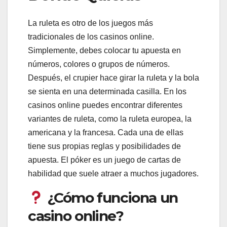
La ruleta es otro de los juegos más
tradicionales de los casinos online.
Simplemente, debes colocar tu apuesta en
números, colores o grupos de números.
Después, el crupier hace girar la ruleta y la bola
se sienta en una determinada casilla. En los
casinos online puedes encontrar diferentes
variantes de ruleta, como la ruleta europea, la
americana y la francesa. Cada una de ellas
tiene sus propias reglas y posibilidades de
apuesta. El póker es un juego de cartas de
habilidad que suele atraer a muchos jugadores.
¿Cómo funciona un
casino online?