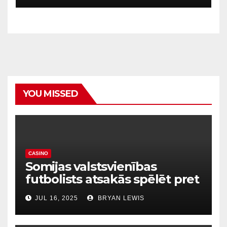
YOU MISSED
CASINO
Somijas valstsvienības
futbolists atsakās spēlēt pret
dzimto Kosovu Raksts
JUL 16, 2025
BRYAN LEWIS