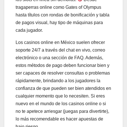
tragaperras online como Gates of Olympus
hasta títulos con rondas de bonificación y tabla
de pagos visual, hay tipo de máquinas para
cada jugador.
Los casinos online en México suelen ofrecer
soporte 24/7 a través del chat en vivo, correo
electrónico o una sección de FAQ. Además,
estos métodos de pago deben funcionar bien y
ser capaces de resolver consultas o problemas
rápidamente, brindando a los jugadores la
confianza de que pueden ser bien atendidos en
cualquier momento que lo necesiten. Si eres
nuevo en el mundo de los casinos online o si
no te apetece arriesgar (juegas para divertirte),
lo más recomendable es hacer apuestas de
bajo riesgo.