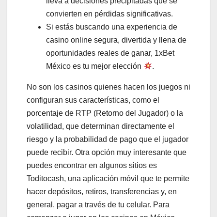
lleva a decisiones precipitadas que se
convierten en pérdidas significativas.
Si estás buscando una experiencia de
casino online segura, divertida y llena de
oportunidades reales de ganar, 1xBet
México es tu mejor elección
.
No son los casinos quienes hacen los juegos ni
configuran sus características, como el
porcentaje de RTP (Retorno del Jugador) o la
volatilidad, que determinan directamente el
riesgo y la probabilidad de pago que el jugador
puede recibir. Otra opción muy interesante que
puedes encontrar en algunos sitios es
Toditocash, una aplicación móvil que te permite
hacer depósitos, retiros, transferencias y, en
general, pagar a través de tu celular. Para