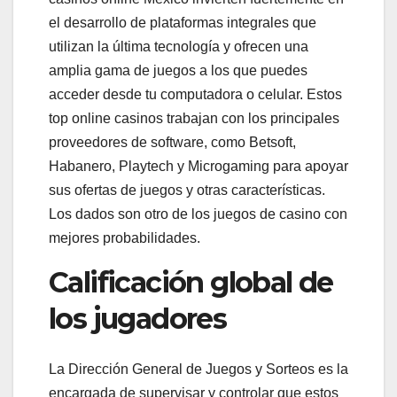
el desarrollo de plataformas integrales que
utilizan la última tecnología y ofrecen una
amplia gama de juegos a los que puedes
acceder desde tu computadora o celular. Estos
top online casinos trabajan con los principales
proveedores de software, como Betsoft,
Habanero, Playtech y Microgaming para apoyar
sus ofertas de juegos y otras características.
Los dados son otro de los juegos de casino con
mejores probabilidades.
Calificación global de
los jugadores
La Dirección General de Juegos y Sorteos es la
encargada de supervisar y controlar que estos