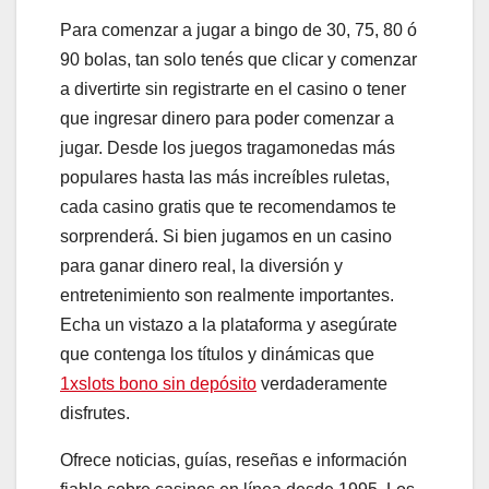
Para comenzar a jugar a bingo de 30, 75, 80 ó
90 bolas, tan solo tenés que clicar y comenzar
a divertirte sin registrarte en el casino o tener
que ingresar dinero para poder comenzar a
jugar. Desde los juegos tragamonedas más
populares hasta las más increíbles ruletas,
cada casino gratis que te recomendamos te
sorprenderá. Si bien jugamos en un casino
para ganar dinero real, la diversión y
entretenimiento son realmente importantes.
Echa un vistazo a la plataforma y asegúrate
que contenga los títulos y dinámicas que
1xslots bono sin depósito
verdaderamente
disfrutes.
Ofrece noticias, guías, reseñas e información