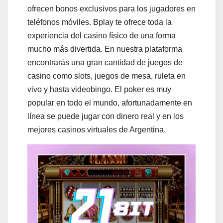
ofrecen bonos exclusivos para los jugadores en
teléfonos móviles. Bplay te ofrece toda la
experiencia del casino físico de una forma
mucho más divertida. En nuestra plataforma
encontrarás una gran cantidad de juegos de
casino como slots, juegos de mesa, ruleta en
vivo y hasta videobingo. El poker es muy
popular en todo el mundo, afortunadamente en
línea se puede jugar con dinero real y en los
mejores casinos virtuales de Argentina.