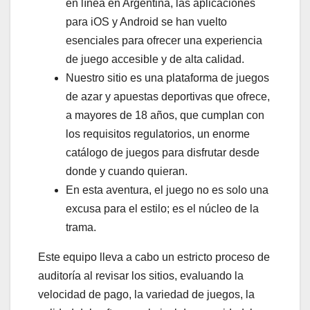
en línea en Argentina, las aplicaciones
para iOS y Android se han vuelto
esenciales para ofrecer una experiencia
de juego accesible y de alta calidad.
Nuestro sitio es una plataforma de juegos
de azar y apuestas deportivas que ofrece,
a mayores de 18 años, que cumplan con
los requisitos regulatorios, un enorme
catálogo de juegos para disfrutar desde
donde y cuando quieran.
En esta aventura, el juego no es solo una
excusa para el estilo; es el núcleo de la
trama.
Este equipo lleva a cabo un estricto proceso de
auditoría al revisar los sitios, evaluando la
velocidad de pago, la variedad de juegos, la