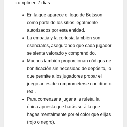
cumplir en 7 días.
En la que aparece el logo de Betsson
como parte de los sitios legalmente
autorizados por esta entidad.
La empatía y la cortesía también son
esenciales, asegurando que cada jugador
se sienta valorado y comprendido.
Muchos también proporcionan códigos de
bonificación sin necesidad de depósito, lo
que permite a los jugadores probar el
juego antes de comprometerse con dinero
real.
Para comenzar a jugar a la ruleta, la
única apuesta que harás será la que
hagas mentalmente por el color que elijas
(rojo o negro).