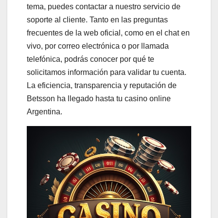
tema, puedes contactar a nuestro servicio de
soporte al cliente. Tanto en las preguntas
frecuentes de la web oficial, como en el chat en
vivo, por correo electrónica o por llamada
telefónica, podrás conocer por qué te
solicitamos información para validar tu cuenta.
La eficiencia, transparencia y reputación de
Betsson ha llegado hasta tu casino online
Argentina.