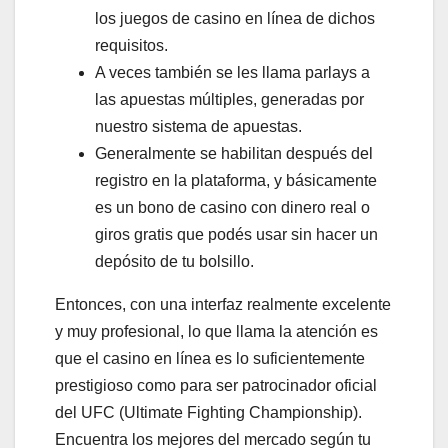
los juegos de casino en línea de dichos
requisitos.
A veces también se les llama parlays a
las apuestas múltiples, generadas por
nuestro sistema de apuestas.
Generalmente se habilitan después del
registro en la plataforma, y básicamente
es un bono de casino con dinero real o
giros gratis que podés usar sin hacer un
depósito de tu bolsillo.
Entonces, con una interfaz realmente excelente
y muy profesional, lo que llama la atención es
que el casino en línea es lo suficientemente
prestigioso como para ser patrocinador oficial
del UFC (Ultimate Fighting Championship).
Encuentra los mejores del mercado según tu