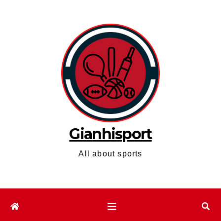
Skip
to
content
Gianhisport
All about sports