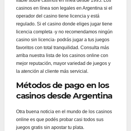
fiable sobre casinos en línea desde 1995. Los
casinos en línea son legales en Argentina si el
operador del casino tiene licencia y está
regulado. Si el casino donde eliges jugar tiene
licencia completa -y no recomendamos ningún
casino sin licencia- podrás jugar a tus juegos
favoritos con total tranquilidad. Consulta más
arriba nuestra lista de los casinos online con
mejor reputación, mayor variedad de juegos y
la atención al cliente más servicial.
Métodos de pago en los
casinos desde Argentina
Otra buena noticia en el mundo de los casinos
online es que podés probar casi todos sus
juegos gratis sin apostar tu plata.