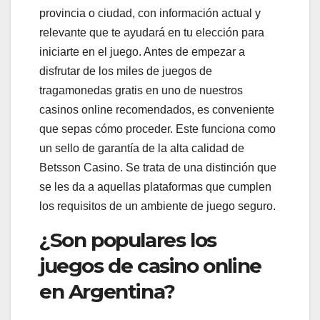
provincia o ciudad, con información actual y
relevante que te ayudará en tu elección para
iniciarte en el juego. Antes de empezar a
disfrutar de los miles de juegos de
tragamonedas gratis en uno de nuestros
casinos online recomendados, es conveniente
que sepas cómo proceder. Este funciona como
un sello de garantía de la alta calidad de
Betsson Casino. Se trata de una distinción que
se les da a aquellas plataformas que cumplen
los requisitos de un ambiente de juego seguro.
¿Son populares los
juegos de casino online
en Argentina?