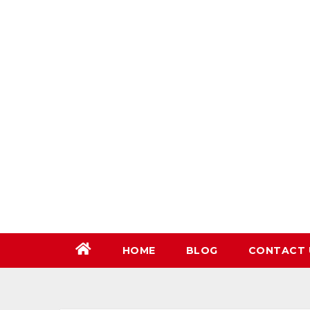
Skip
to
content
HOME
BLOG
CONTACT 