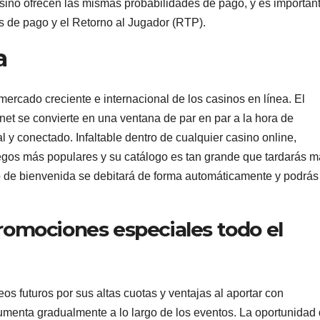
sino ofrecen las mismas probabilidades de pago, y es importan
s de pago y el Retorno al Jugador (RTP).
a
ercado creciente e internacional de los casinos en línea. El
rnet se convierte en una ventana de par en par a la hora de
 y conectado. Infaltable dentro de cualquier casino online,
uegos más populares y su catálogo es tan grande que tardarás 
no de bienvenida se debitará de forma automáticamente y podrás
promociones especiales todo el
s futuros por sus altas cuotas y ventajas al aportar con
umenta gradualmente a lo largo de los eventos. La oportunidad