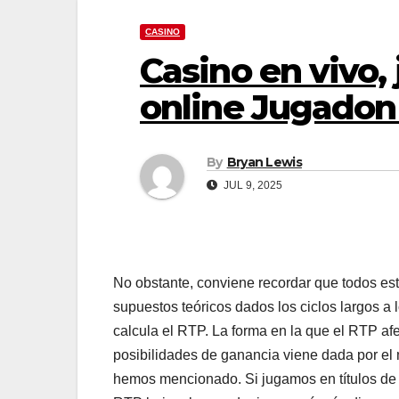
CASINO
Casino en vivo,
online Jugadon
By
Bryan Lewis
JUL 9, 2025
No obstante, conviene recordar que todos es
supuestos teóricos dados los ciclos largos a 
calcula el RTP. La forma en la que el RTP af
posibilidades de ganancia viene dada por el
hemos mencionado. Si jugamos en títulos de