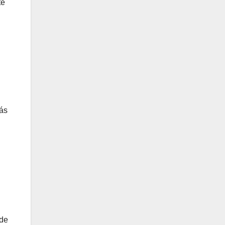
te
más
 de