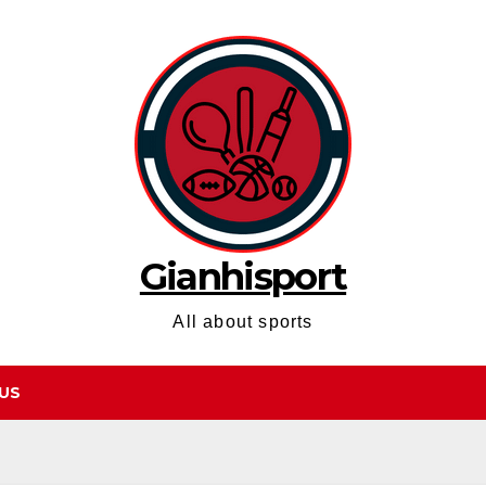
Gianhisport
All about sports
US