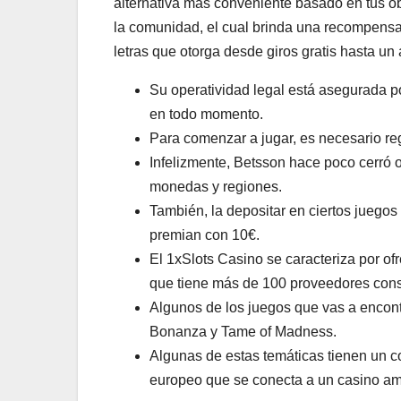
alternativa más conveniente basado en tus ob
la comunidad, el cual brinda una recompens
letras que otorga desde giros gratis hasta u
Su operatividad legal está asegurada po
en todo momento.
Para comenzar a jugar, es necesario reg
Infelizmente, Betsson hace poco cerró 
monedas y regiones.
También, la depositar en ciertos juegos
premian con 10€.
El 1xSlots Casino se caracteriza por of
que tiene más de 100 proveedores cons
Algunos de los juegos que vas a encont
Bonanza y Tame of Madness.
Algunas de estas temáticas tienen un c
europeo que se conecta a un casino am