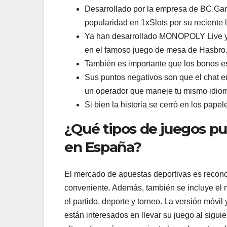
Desarrollado por la empresa de BC.Game
popularidad en 1xSlots por su reciente
Ya han desarrollado MONOPOLY Live y
en el famoso juego de mesa de Hasbro
También es importante que los bonos es
Sus puntos negativos son que el chat en
un operador que maneje tu mismo idiom
Si bien la historia se cerró en los pape
¿Qué tipos de juegos pu
en España?
El mercado de apuestas deportivas es reconoc
conveniente. Además, también se incluye el
el partido, deporte y torneo. La versión móvil
están interesados en llevar su juego al siguie