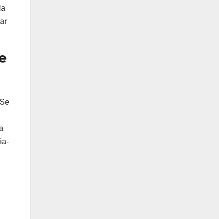
la
zar
e
 Se
a
ia-