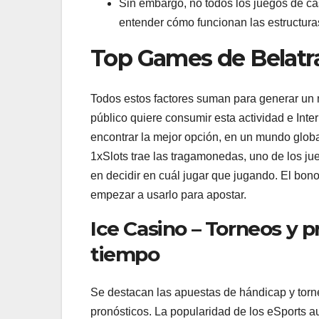
Sin embargo, no todos los juegos de ca
entender cómo funcionan las estructura
Top Games de Belatr
Todos estos factores suman para generar un m
público quiere consumir esta actividad e Inte
encontrar la mejor opción, en un mundo global
1xSlots trae las tragamonedas, uno de los j
en decidir en cuál jugar que jugando. El bo
empezar a usarlo para apostar.
Ice Casino – Torneos y 
tiempo
Se destacan las apuestas de hándicap y torneo
pronósticos. La popularidad de los eSports a