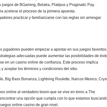
s juegos de BGaming, Belatra, Platipus y Pragmatic Pay.
ra acelerar el proceso de la primera apuesta.
adores practicar y familiarizarse con las reglas sin arriesgar
os jugadores pueden empezar a apostar en sus juegos favoritos
trategias adecuadas puede aumentar las posibilidades de éxit
rse en un casino online de confianza. Este proceso implica
y aceptar los términos y condiciones del sitio.
e, Big Bass Bonanza, Lightning Roulette, Narcos Mexico, Crys
nos online al verdadero boom que se vive en torno a The
e encontrar una opción que cumpla con lo que estamos buscando
juegos online casino de gran nivel.