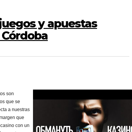
 juegos y apuestas
 Córdoba
tos son
los que se
ecta a nuestras
 margen que
 casino con un