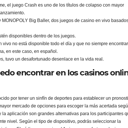
, el juego Crash es uno de los títulos de colapso con mayor
 lanzamiento.
 MONOPOLY Big Baller, dos juegos de casino en vivo basado
.
tén disponibles dentro de los juegos.
 vivo no está disponible todo el día y que no siempre encontra
a, en este caso, en español.
les, tuvo un desafortunado desenlace en la vida real.
edo encontrar en los casinos onli
ido por tener un sinfín de deportes para establecer un pronost
 mayor mercado de opciones para escoger la más acertada seg
 y la aplicación son grandes alternativas para los participantes 
nte nivel. Según el tipo de dispositivo, podrás seleccionar la