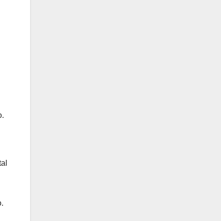
.
o.
tal
.