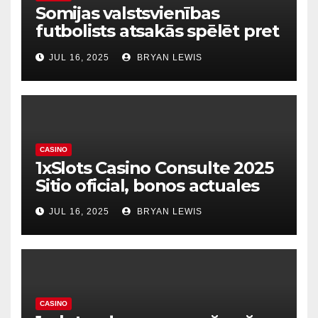
Somijas valstsvienības
futbolists atsakās spēlēt pret
dzimto Kosovu Raksts
JUL 16, 2025
BRYAN LEWIS
CASINO
1xSlots Casino Consulte 2025
Sitio oficial, bonos actuales
JUL 16, 2025
BRYAN LEWIS
CASINO