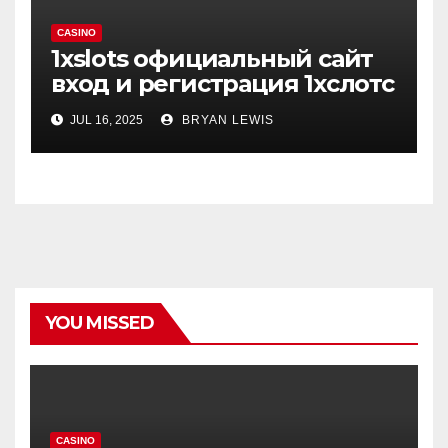
CASINO
1xslots официальный сайт
вход и регистрация 1хслотс
JUL 16, 2025
BRYAN LEWIS
YOU MISSED
CASINO