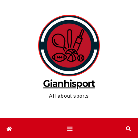
Skip
to
content
Gianhisport
All about sports