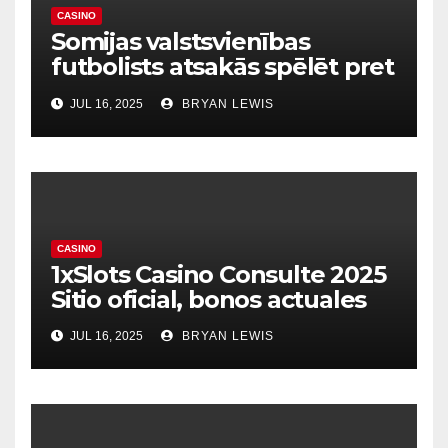
CASINO
Somijas valstsvienības
futbolists atsakās spēlēt pret
dzimto Kosovu Raksts
JUL 16, 2025
BRYAN LEWIS
CASINO
1xSlots Casino Consulte 2025
Sitio oficial, bonos actuales
JUL 16, 2025
BRYAN LEWIS