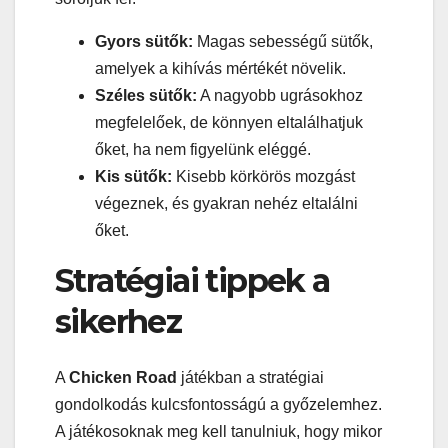
Gyors sütők:
Magas sebességű sütők,
amelyek a kihívás mértékét növelik.
Széles sütők:
A nagyobb ugrásokhoz
megfelelőek, de könnyen eltalálhatjuk
őket, ha nem figyelünk eléggé.
Kis sütők:
Kisebb körkörös mozgást
végeznek, és gyakran nehéz eltalálni
őket.
Stratégiai tippek a
sikerhez
A
Chicken Road
játékban a stratégiai
gondolkodás kulcsfontosságú a győzelemhez.
A játékosoknak meg kell tanulniuk, hogy mikor