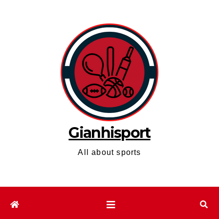
Skip
to
content
Gianhisport
All about sports