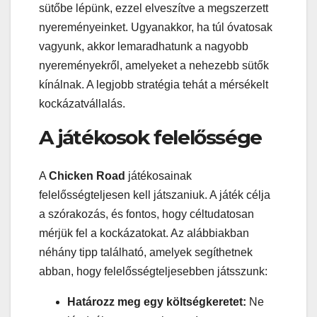
sütőbe lépünk, ezzel elveszítve a megszerzett
nyereményeinket. Ugyanakkor, ha túl óvatosak
vagyunk, akkor lemaradhatunk a nagyobb
nyereményekről, amelyeket a nehezebb sütők
kínálnak. A legjobb stratégia tehát a mérsékelt
kockázatvállalás.
A játékosok felelőssége
A
Chicken Road
játékosainak
felelősségteljesen kell játszaniuk. A játék célja
a szórakozás, és fontos, hogy céltudatosan
mérjük fel a kockázatokat. Az alábbiakban
néhány tipp található, amelyek segíthetnek
abban, hogy felelősségteljesebben játsszunk:
Határozz meg egy költségkeretet:
Ne