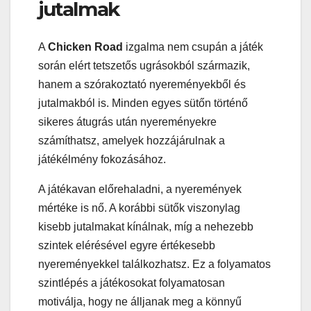
jutalmak
A
Chicken Road
izgalma nem csupán a játék
során elért tetszetős ugrásokból származik,
hanem a szórakoztató nyereményekből és
jutalmakból is. Minden egyes sütőn történő
sikeres átugrás után nyereményekre
számíthatsz, amelyek hozzájárulnak a
játékélmény fokozásához.
A játékavan előrehaladni, a nyeremények
mértéke is nő. A korábbi sütők viszonylag
kisebb jutalmakat kínálnak, míg a nehezebb
szintek elérésével egyre értékesebb
nyereményekkel találkozhatsz. Ez a folyamatos
szintlépés a játékosokat folyamatosan
motiválja, hogy ne álljanak meg a könnyű