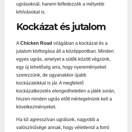
ugrásoknál, hanem felfedezzék a mélyebb
kihívásokat is.
Kockázat és jutalom
A
Chicken Road
világában a kockázat és a
jutalom körforgása áll a középpontban. Minden
egyes ugrás, amelyet a sütők között végzünk,
egy új lehetőség arra, hogy nyereményeket
szerezzünk, de ugyanakkor újabb
kockázatokkal is jár. A megfelelő
kockázatkezelés elengedhetetlen a játék során,
hiszen minden ugrás előtt mérlegelnünk kell a
következményeket.
Ha túl agresszívan ugrálunk, nagyobb a
valószínűsége annak, hogy véletlenül a forró