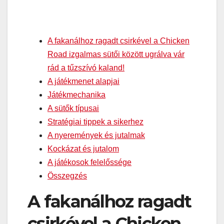
A fakanálhoz ragadt csirkével a Chicken
Road izgalmas sütői között ugrálva vár
rád a tűzszívó kaland!
A játékmenet alapjai
Játékmechanika
A sütők típusai
Stratégiai tippek a sikerhez
A nyeremények és jutalmak
Kockázat és jutalom
A játékosok felelőssége
Összegzés
A fakanálhoz ragadt
csirkével a Chicken